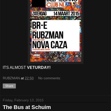
ITS ALMOST
VETURDAY!
RUBZMAN
at
22:50
No comments:
Share
Friday, February 13, 2015
The Bus at Schuim