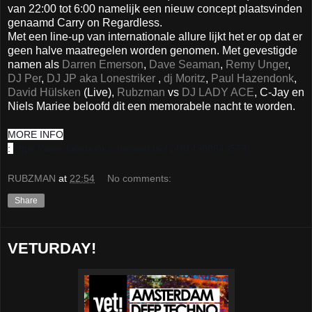
van 22:00 tot 6:00 namelijk een nieuw concept plaatsvinden
genaamd Carry on Regardless.
Met een line-up van internationale allure lijkt het er op dat er
geen halve maatregelen worden genomen. Met gevestigde
namen als
Darren Emerson
,
Dave Seaman
,
Remy Unger
,
DJ Per
,
DJ JP aka Lonestriker
,
dj Moritz
,
Paul Hazendonk
,
David Hülsken
(Live),
Rubzman
vs
DJ LADY ACE
, C-Jay en
Niels Mariee beloofd dit een memorabele nacht te worden.
MORE INFO
:
https://www.facebook.com/events/414814968643579/
RUBZMAN
at
22:54
No comments:
Share
VETURDAY!