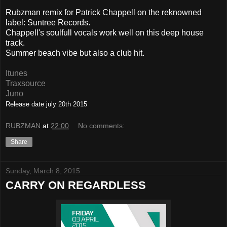
Rubzman remix for Patrick Chappell on the reknowned
label: Suntree Records.
Chappell's soulfull vocals work well on this deep house
track.
Summer beach vibe but also a club hit.
Itunes
Traxsource
Juno
Release date july 20th
2015
RUBZMAN
at
22:00
No comments:
Share
Sunday, March 8, 2015
CARRY ON REGARDLESS